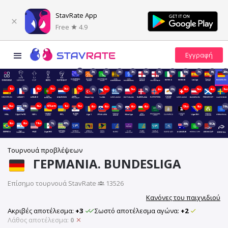
StavRate App
Free
4.9
3η
3η
3η
3η
3η
13η
6η
14η
13η
7η
6η
20η
1ώ
13η
9ώ
5ώ
5ώ
7ώ
6η
5ώ
14η
3ώ
1η
2ώ
21η
6ώ
5ώ
4ώ
3ώ
5ώ
14η
4ώ
47λεπ
1ώ
5ώ
6ώ
9ώ
7η
6ώ
6ώ
5η
13ώ
9ώ
39η
9ώ
8ώ
11ώ
7η
47η
68η
4η
152η
Τουρνουά προβλέψεων
ΓΕΡΜΑΝΊΑ. BUNDESLIGA
Επίσημο τουρνουά StavRate
·
13526
Κανόνες του παιχνιδιού
Ακριβές αποτέλεσμα:
+3
Σωστό αποτέλεσμα αγώνα:
+2
Λάθος αποτέλεσμα:
0