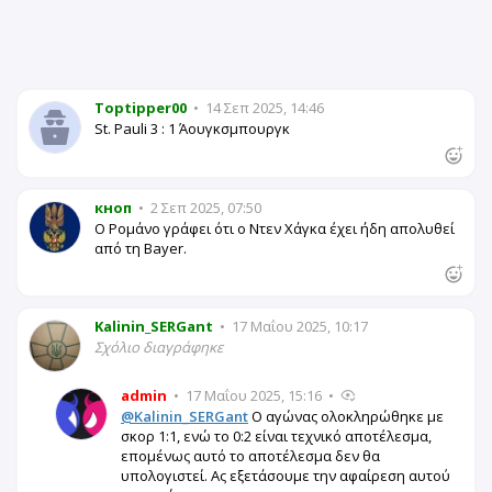
Toptipper00
•
14 Σεπ 2025, 14:46
St. Pauli 3 : 1 Άουγκσμπουργκ
кноп
•
2 Σεπ 2025, 07:50
Ο Ρομάνο γράφει ότι ο Ντεν Χάγκα έχει ήδη απολυθεί
από τη Bayer.
Kalinin_SERGant
•
17 Μαΐου 2025, 10:17
Σχόλιο διαγράφηκε
admin
•
17 Μαΐου 2025, 15:16
•
@Kalinin_SERGant
Ο αγώνας ολοκληρώθηκε με
σκορ 1:1, ενώ το 0:2 είναι τεχνικό αποτέλεσμα,
επομένως αυτό το αποτέλεσμα δεν θα
υπολογιστεί. Ας εξετάσουμε την αφαίρεση αυτού