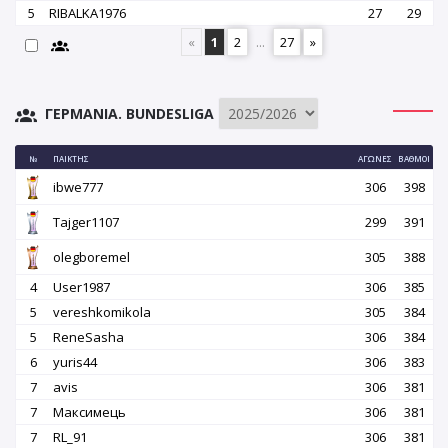
5
RIBALKA1976
27
29
«
1
2
...
27
»
ΓΕΡΜΑΝΊΑ. BUNDESLIGA
№
ΠΑΊΚΤΗΣ
ΑΓΏΝΕΣ
ΒΑΘΜΟΊ
ibwe777
306
398
Tajger1107
299
391
olegboremel
305
388
4
User1987
306
385
5
vereshkomikola
305
384
5
ReneSasha
306
384
6
yuris44
306
383
7
avis
306
381
7
Максимець
306
381
7
RL_91
306
381