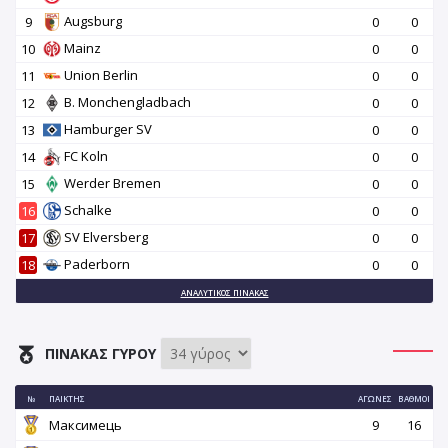
Augsburg
9
0
0
Mainz
10
0
0
Union Berlin
11
0
0
B. Monchengladbach
12
0
0
Hamburger SV
13
0
0
FC Koln
14
0
0
Werder Bremen
15
0
0
Schalke
16
0
0
SV Elversberg
17
0
0
Paderborn
18
0
0
ΑΝΑΛΥΤΙΚΌΣ ΠΊΝΑΚΑΣ
ΠΊΝΑΚΑΣ ΓΎΡΟΥ
№
ΠΑΊΚΤΗΣ
ΑΓΏΝΕΣ
ΒΑΘΜΟΊ
Максимець
9
16