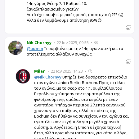
14η γύρος Θέση: 7. 1 Βαθμοί: 10.
ξαναδιπλασιασμένο γιατί??
Αυτό έχει συμβεί μερικές φορές (αποτυχία ή ??? 🤔)
Αλλά δεν λαμβάνουμε απάντηση 95%😊
Nik Chornyy
•
22 Ιαν 2025, 09:55
•
@admin
Τι συμβαίνει με την 14η αγωνιστική και τα
αποτελέσματα αλλάζουν συνεχώς..?
Milan
•
22 Ιαν 2025, 14:23
•
@Nik Chornyy
υπήρξε ένα δυσάρεστο επεισόδιο
στον αγώνα Union Berlin-Bochum. Προς το τέλος
του αγώνα, με το σκορ στο 1:1, οι φίλαθλοι του
Βερολίνου χτύπησαν τον τερματοφύλακα της
φιλοξενούμενης ομάδας στο κεφάλι με έναν
αναπτήρα. Υπήρχαν περίπου 2 λεπτά κανονικού
χρόνου για να παίξουν, αλλά οι παίκτες της
Bochum δεν ήθελαν να συνεχίσουν τον αγώνα και
εγκατέλειψαν το γήπεδο για μεγάλο χρονικό
διάστημα. Αργότερα, η Union δέχθηκε τεχνική
ήττα, αλλά ορισμένοι ιστότοποι, για κάποιο λόγο,
δεν αλλάζουν το σκορ