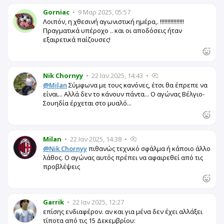
Gorniac
•
9 Μαρ 2025, 05:57
Λοιπόν, η χθεσινή αγωνιστική ημέρα,. !!!!!!!!!!!!!!!!
Πραγματικά υπέροχο .. και οι αποδόσεις ήταν
εξαιρετικά παίζουσες!
Nik Chornyy
•
22 Ιαν 2025, 14:43
•
@Milan
Σύμφωνα με τους κανόνες, έτσι θα έπρεπε να
είναι... Αλλά δεν το κάνουν πάντα... Ο αγώνας Βέλγιο-
Σουηδία έρχεται στο μυαλό...
Milan
•
22 Ιαν 2025, 14:38
•
@Nik Chornyy
πιθανώς τεχνικό σφάλμα ή κάποιο άλλο
λάθος. Ο αγώνας αυτός πρέπει να αφαιρεθεί από τις
προβλέψεις
Garrik
•
22 Ιαν 2025, 12:27
επίσης ενδιαφέρον. αν και για μένα δεν έχει αλλάξει
τίποτα από τις 15 Δεκεμβρίου: