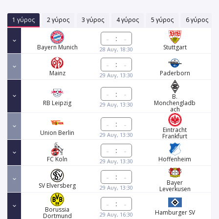
1 γύρος
2 γύρος
3 γύρος
4 γύρος
5 γύρος
6 γύρος
:
Bayern Munich
Stuttgart
28 Αυγ, 18:30
:
Mainz
Paderborn
29 Αυγ, 13:30
:
B.
RB Leipzig
Monchengladb
29 Αυγ, 13:30
ach
:
Eintracht
Union Berlin
29 Αυγ, 13:30
Frankfurt
:
FC Koln
Hoffenheim
29 Αυγ, 13:30
:
Bayer
SV Elversberg
29 Αυγ, 13:30
Leverkusen
:
Borussia
Hamburger SV
29 Αυγ, 16:30
Dortmund