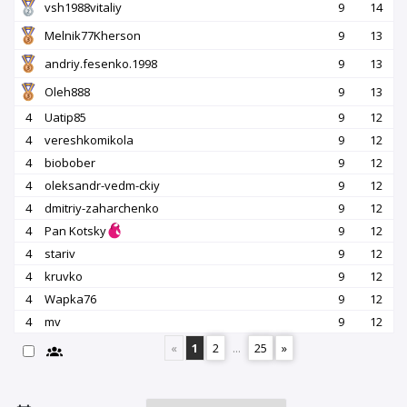
vsh1988vitaliy
9
14
Melnik77Kherson
9
13
andriy.fesenko.1998
9
13
Oleh888
9
13
4
Uatip85
9
12
4
vereshkomikola
9
12
4
biobober
9
12
4
oleksandr-vedm-ckiy
9
12
4
dmitriy-zaharchenko
9
12
4
Pan Kotsky
9
12
4
stariv
9
12
4
kruvko
9
12
4
Wapka76
9
12
4
mv
9
12
«
1
2
...
25
»