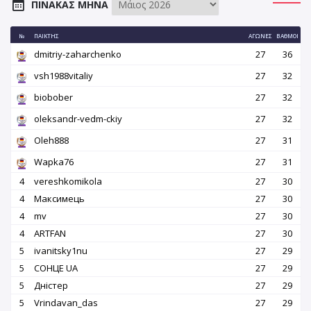
ΠΊΝΑΚΑΣ ΜΉΝΑ
№
ΠΑΊΚΤΗΣ
ΑΓΏΝΕΣ
ΒΑΘΜΟΊ
dmitriy-zaharchenko
27
36
vsh1988vitaliy
27
32
biobober
27
32
oleksandr-vedm-ckiy
27
32
Oleh888
27
31
Wapka76
27
31
4
vereshkomikola
27
30
4
Максимець
27
30
4
mv
27
30
4
ARTFAN
27
30
5
ivanitsky1nu
27
29
5
СОНЦЕ UA
27
29
5
Дністер
27
29
5
Vrindavan_das
27
29