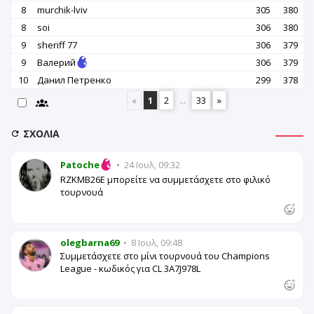
8
murchik-lviv
305
380
8
soi
306
380
9
sheriff 77
306
379
9
Валерий
306
379
10
Данил Петренко
299
378
«
1
2
...
33
»
ΣΧΌΛΙΑ
Patoche
•
24 Ιουλ, 09:32
RZKMB26E μπορείτε να συμμετάσχετε στο φιλικό
τουρνουά
olegbarna69
•
8 Ιουλ, 09:48
Συμμετάσχετε στο μίνι τουρνουά του Champions
League - κωδικός για CL 3A7J978L