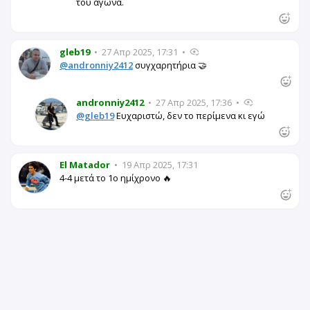
του αγώνα.
gleb19
•
27 Απρ 2025, 17:31
•
@andronniy2412
συγχαρητήρια 🤝
andronniy2412
•
27 Απρ 2025, 17:36
•
@gleb19
Ευχαριστώ, δεν το περίμενα κι εγώ
El Matador
•
19 Απρ 2025, 17:31
4-4 μετά το 1ο ημίχρονο 🔥