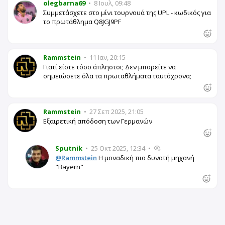
olegbarna69
•
8 Ιουλ, 09:48
Συμμετάσχετε στο μίνι τουρνουά της UPL - κωδικός για
το πρωτάθλημα Q8JGJ9PF
Rammstein
•
11 Ιαν, 20:15
Γιατί είστε τόσο άπληστοι; Δεν μπορείτε να
σημειώσετε όλα τα πρωταθλήματα ταυτόχρονα;
Rammstein
•
27 Σεπ 2025, 21:05
Εξαιρετική απόδοση των Γερμανών
Sputnik
•
25 Οκτ 2025, 12:34
•
@Rammstein
Η μοναδική πιο δυνατή μηχανή
"Bayern"