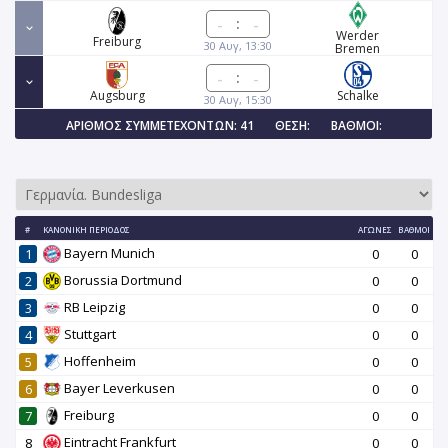
:
Werder
Freiburg
30 Αυγ, 13:30
Bremen
:
Augsburg
Schalke
30 Αυγ, 15:30
ΑΡΙΘΜΌΣ ΣΥΜΜΕΤΕΧΌΝΤΩΝ: 41
ΘΈΣΗ:
ΒΑΘΜΟΊ:
#
ΚΑΝΟΝΙΚΉ ΠΕΡΊΟΔΟΣ
ΑΓΏΝΕΣ
ΒΑΘΜΟΊ
Bayern Munich
1
0
0
Borussia Dortmund
2
0
0
RB Leipzig
3
0
0
Stuttgart
4
0
0
Hoffenheim
5
0
0
Bayer Leverkusen
6
0
0
Freiburg
7
0
0
Eintracht Frankfurt
8
0
0