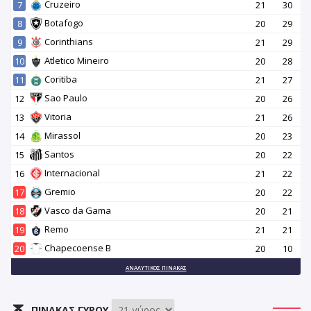
Cruzeiro
7
21
30
Botafogo
8
20
29
Corinthians
9
21
29
Atletico Mineiro
10
20
28
Coritiba
11
21
27
Sao Paulo
12
20
26
Vitoria
13
21
26
Mirassol
14
20
23
Santos
15
20
22
Internacional
16
21
22
Gremio
17
20
22
Vasco da Gama
18
20
21
Remo
19
21
21
Chapecoense B
20
20
10
ΑΝΑΛΥΤΙΚΌΣ ΠΊΝΑΚΑΣ
ΠΊΝΑΚΑΣ ΓΎΡΟΥ