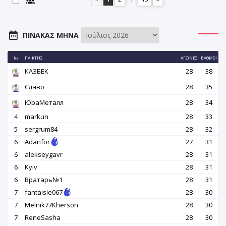
ΠΊΝΑΚΑΣ ΜΉΝΑ
№
ΠΑΊΚΤΗΣ
ΑΓΏΝΕΣ
ΒΑΘΜΟΊ
КАЗБEK
28
38
Славо
28
35
ЮраМеталл
28
34
4
markun
28
33
5
sergrum84
28
32
6
Adanfor
27
31
6
alekseygavr
28
31
6
Kyiv
28
31
6
Вратарь№1
28
31
7
fantaisie067
28
30
7
Melnik77Kherson
28
30
7
ReneSasha
28
30