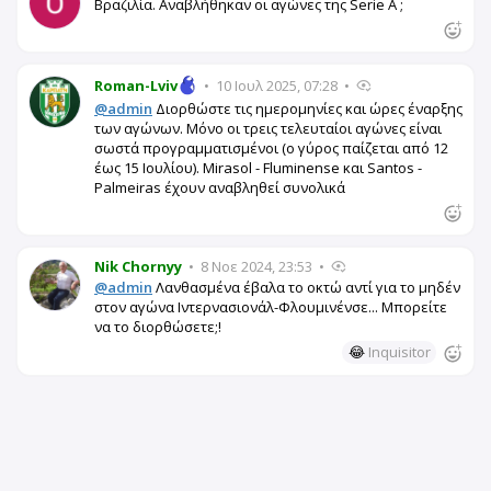
Βραζιλία. Αναβλήθηκαν οι αγώνες της Serie A ;
Roman-Lviv
•
10 Ιουλ 2025, 07:28
•
@admin
Διορθώστε τις ημερομηνίες και ώρες έναρξης
των αγώνων. Μόνο οι τρεις τελευταίοι αγώνες είναι
σωστά προγραμματισμένοι (ο γύρος παίζεται από 12
έως 15 Ιουλίου). Mirasol - Fluminense και Santos -
Palmeiras έχουν αναβληθεί συνολικά
Nik Chornyy
•
8 Νοε 2024, 23:53
•
@admin
Λανθασμένα έβαλα το οκτώ αντί για το μηδέν
στον αγώνα Ιντερνασιονάλ-Φλουμινένσε... Μπορείτε
να το διορθώσετε;!
😂
Inquisitor