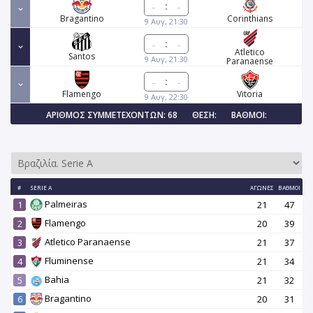
:
Bragantino
Corinthians
9 Αυγ, 21:30
:
Atletico
Santos
9 Αυγ, 21:30
Paranaense
:
Flamengo
Vitoria
9 Αυγ, 22:30
ΑΡΙΘΜΌΣ ΣΥΜΜΕΤΕΧΌΝΤΩΝ: 68
ΘΈΣΗ:
ΒΑΘΜΟΊ:
#
SERIE A
ΑΓΏΝΕΣ
ΒΑΘΜΟΊ
Palmeiras
1
21
47
Flamengo
2
20
39
Atletico Paranaense
3
21
37
Fluminense
4
21
34
Bahia
5
21
32
Bragantino
6
20
31