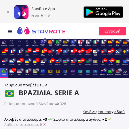
StavRate App
Free
4.9
4η
4η
4η
4η
4η
14η
7η
15η
15η
8η
7η
21η
15ώ
14η
1η
16ώ
14ώ
15ώ
7η
13ώ
15η
15ώ
13ώ
13ώ
22η
1η
14ώ
1η
1η
1η
15η
12ώ
1η
6ώ
1η
14ώ
1η
8η
1η
15ώ
6η
20ώ
14ώ
40η
1η
19ώ
1η
8η
48η
70η
5η
153η
Τουρνουά προβλέψεων
ΒΡΑΖΙΛΊΑ. SERIE A
Επίσημο τουρνουά StavRate
·
328
Κανόνες του παιχνιδιού
Ακριβές αποτέλεσμα:
+3
Σωστό αποτέλεσμα αγώνα:
+2
Λάθος αποτέλεσμα:
0