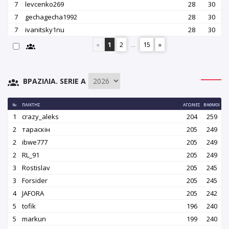
7
levcenko269
28
30
7
gechagecha1992
28
30
7
ivanitsky1nu
28
30
«
1
2
...
15
»
ΒΡΑΖΙΛΊΑ. SERIE A
№
ΠΑΊΚΤΗΣ
ΑΓΏΝΕΣ
ΒΑΘΜΟΊ
1
crazy_aleks
204
259
2
тараскін
205
249
2
ibwe777
205
249
2
RL_91
205
249
3
Rostislav
205
245
3
Forsider
205
245
4
JAFORA
205
242
5
tofik
196
240
5
markun
199
240