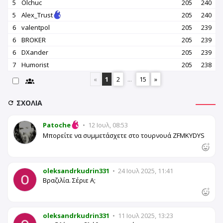
5
Olchuc
205
240
5
Alex_Trust
205
240
6
valentpol
205
239
6
BROKER
205
239
6
DXander
205
239
7
Humorist
205
238
«
1
2
...
15
»
ΣΧΌΛΙΑ
Patoche
•
12 Ιουλ, 08:53
Μπορείτε να συμμετάσχετε στο τουρνουά ZFMKYDYS
oleksandrkudrin331
•
24 Ιουλ 2025, 11:41
Βραζιλία. Σέριε Α;
oleksandrkudrin331
•
11 Ιουλ 2025, 13:23