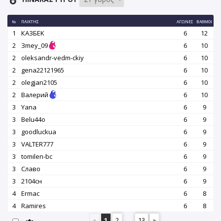
№
ΠΑΊΚΤΗΣ
ΑΓΏΝΕΣ
ΒΑΘΜΟΊ
1
КАЗБEK
6
12
2
Зmey_09
6
10
2
oleksandr-vedm-ckiy
6
10
2
gena22121965
6
10
2
olegjan2105
6
10
2
Валерий
6
10
3
Yana
6
9
3
Belu44o
6
9
3
goodluckua
6
9
3
VALTER777
6
9
3
tomilen-bc
6
9
3
Славо
6
9
3
2104сн
6
9
4
Ermac
6
8
4
Ramires
6
8
«
1
2
...
13
»