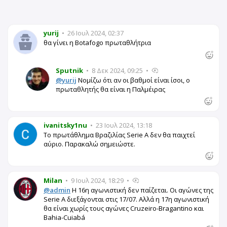
yurij
•
26 Ιουλ 2024, 02:37
θα γίνει η Botafogo πρωταθλήτρια
Sputnik
•
8 Δεκ 2024, 09:25
•
@yurij
Νομίζω ότι αν οι βαθμοί είναι ίσοι, ο
πρωταθλητής θα είναι η Παλμέιρας
ivanitsky1nu
•
23 Ιουλ 2024, 13:18
Το πρωτάθλημα Βραζιλίας Serie A δεν θα παιχτεί
αύριο. Παρακαλώ σημειώστε.
Milan
•
9 Ιουλ 2024, 18:29
•
@admin
Η 16η αγωνιστική δεν παίζεται. Οι αγώνες της
Serie A διεξάγονται στις 17/07. Αλλά η 17η αγωνιστική
θα είναι χωρίς τους αγώνες Cruzeiro-Bragantino και
Bahia-Cuiabá