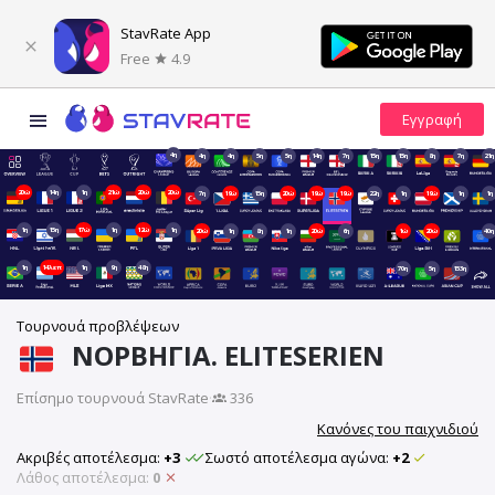
StavRate App
Free
4.9
4η
4η
4η
5η
5η
14η
7η
15η
15η
8η
7η
21η
20ώ
14η
1η
21ώ
20ώ
20ώ
7η
19ώ
15η
20ώ
19ώ
19ώ
22η
1η
19ώ
1η
1η
1η
15η
17ώ
1η
12ώ
1η
20ώ
1η
8η
1η
20ώ
6η
1ώ
20ώ
40η
1η
14λεπ
1η
9η
48η
70η
5η
153η
Τουρνουά προβλέψεων
ΝΟΡΒΗΓΊΑ. ELITESERIEN
Επίσημο τουρνουά StavRate
·
336
Κανόνες του παιχνιδιού
Ακριβές αποτέλεσμα:
+3
Σωστό αποτέλεσμα αγώνα:
+2
Λάθος αποτέλεσμα:
0