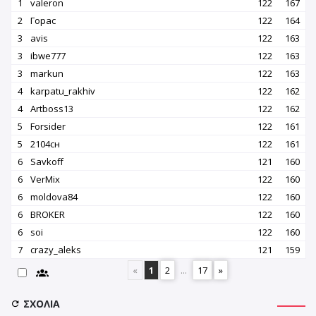
1
valeron
122
167
2
Горас
122
164
3
avis
122
163
3
ibwe777
122
163
3
markun
122
163
4
karpatu_rakhiv
122
162
4
Artboss13
122
162
5
Forsider
122
161
5
2104сн
122
161
6
Savkoff
121
160
6
VerMix
122
160
6
moldova84
122
160
6
BROKER
122
160
6
soi
122
160
7
crazy_aleks
121
159
«
1
2
...
17
»
ΣΧΌΛΙΑ