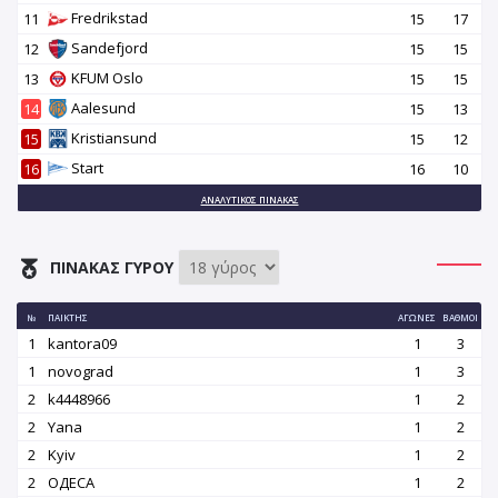
Fredrikstad
11
15
17
Sandefjord
12
15
15
KFUM Oslo
13
15
15
Aalesund
14
15
13
Kristiansund
15
15
12
Start
16
16
10
ΑΝΑΛΥΤΙΚΌΣ ΠΊΝΑΚΑΣ
ΠΊΝΑΚΑΣ ΓΎΡΟΥ
№
ΠΑΊΚΤΗΣ
ΑΓΏΝΕΣ
ΒΑΘΜΟΊ
1
kantora09
1
3
1
novograd
1
3
2
k4448966
1
2
2
Yana
1
2
2
Kyiv
1
2
2
OДЕСА
1
2