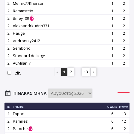
2
Melnik77Kherson
1
2
2
Rammstein
1
2
2
Зmey_09
1
2
2
oleksandrkudrin331
1
2
2
Hauge
1
2
2
andronniy2412
1
2
2
Sembond
1
2
2
Standard de liege
1
2
2
ACMilan 7
1
2
«
1
2
...
13
»
ΠΊΝΑΚΑΣ ΜΉΝΑ
№
ΠΑΊΚΤΗΣ
ΑΓΏΝΕΣ
ΒΑΘΜΟΊ
1
Горас
6
13
2
Ramires
6
12
2
Patoche
6
12