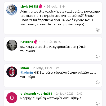
shylc201583
•
26 Ιουλ, 18:44
Admin, μπορείτε να εξηγήσετε γιατί μετά το μαντέψιμο
του σκορ (+3) τα σημεία μου αντ' αυτού αυξήθηκαν;
Ήταν 29, θα έπρεπε να είναι 26, αλλά έγιναν 34!!! Τι
είναι αυτό; Κι αυτό δεν είναι η πρώτη φορά(
Patoche
•
18 Ιουλ, 10:45
5K7K2NJN μπορείτε να εγγραφείτε στο φιλικό
τουρνουά
Milan
•
29 Απρ, 13:59
•
@admin
Η IK Start έχει τώρα λογότυπο γαλάζιο αντί
για μαύρο
oleksandrkudrin331
•
24 Ιουλ 2025, 12:42
Νορβηγία. Πρώτη κατηγορία. Αναβλήθηκε ;