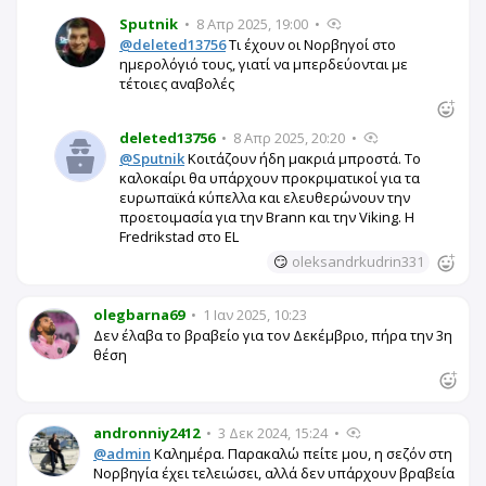
Sputnik
•
8 Απρ 2025, 19:00
•
@deleted13756
Τι έχουν οι Νορβηγοί στο
ημερολόγιό τους, γιατί να μπερδεύονται με
τέτοιες αναβολές
deleted13756
•
8 Απρ 2025, 20:20
•
@Sputnik
Κοιτάζουν ήδη μακριά μπροστά. Το
καλοκαίρι θα υπάρχουν προκριματικοί για τα
ευρωπαϊκά κύπελλα και ελευθερώνουν την
προετοιμασία για την Brann και την Viking. Η
Fredrikstad στο EL
😏
oleksandrkudrin331
olegbarna69
•
1 Ιαν 2025, 10:23
Δεν έλαβα το βραβείο για τον Δεκέμβριο, πήρα την 3η
θέση
andronniy2412
•
3 Δεκ 2024, 15:24
•
@admin
Καλημέρα. Παρακαλώ πείτε μου, η σεζόν στη
Νορβηγία έχει τελειώσει, αλλά δεν υπάρχουν βραβεία