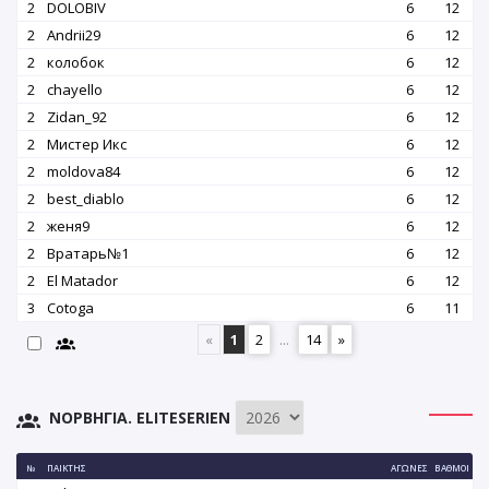
2
DOLOBIV
6
12
2
Andrii29
6
12
2
колобок
6
12
2
chayello
6
12
2
Zidan_92
6
12
2
Мистер Икс
6
12
2
moldova84
6
12
2
best_diablo
6
12
2
женя9
6
12
2
Вратарь№1
6
12
2
El Matador
6
12
3
Cotoga
6
11
«
1
2
...
14
»
ΝΟΡΒΗΓΊΑ. ELITESERIEN
№
ΠΑΊΚΤΗΣ
ΑΓΏΝΕΣ
ΒΑΘΜΟΊ