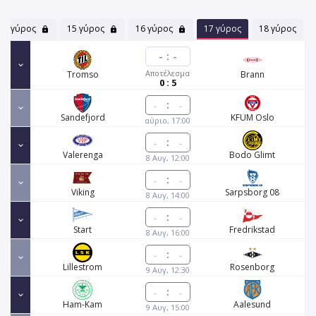
14 γύρος
15 γύρος
16 γύρος
17 γύρος
18 γύρος
-
:
-
Αποτέλεσμα
Tromso
Brann
0 : 5
:
Sandefjord
KFUM Oslo
αύριο, 17:00
:
Valerenga
Bodo Glimt
8 Αυγ, 12:00
:
Viking
Sarpsborg 08
8 Αυγ, 14:00
:
Start
Fredrikstad
8 Αυγ, 16:00
:
Lillestrom
Rosenborg
9 Αυγ, 12:30
:
Ham-Kam
Aalesund
9 Αυγ, 15:00