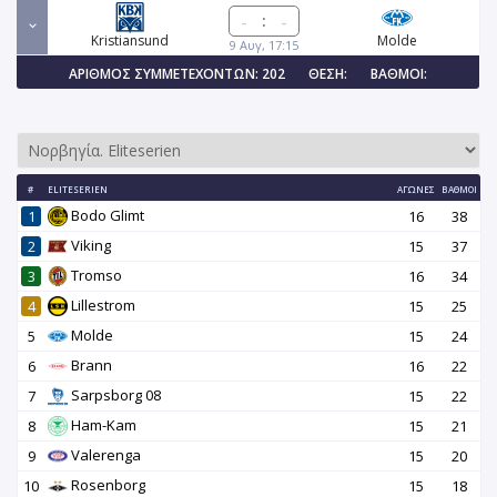
:
Kristiansund
Molde
9 Αυγ, 17:15
ΑΡΙΘΜΌΣ ΣΥΜΜΕΤΕΧΌΝΤΩΝ: 202
ΘΈΣΗ:
ΒΑΘΜΟΊ:
#
ELITESERIEN
ΑΓΏΝΕΣ
ΒΑΘΜΟΊ
Bodo Glimt
1
16
38
Viking
2
15
37
Tromso
3
16
34
Lillestrom
4
15
25
Molde
5
15
24
Brann
6
16
22
Sarpsborg 08
7
15
22
Ham-Kam
8
15
21
Valerenga
9
15
20
Rosenborg
10
15
18