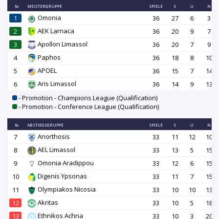
№
MEISTERGRUPPE
SPIELE
S
U
N
Omonia
1
36
27
6
3
AEK Larnaca
2
36
20
9
7
Apollon Limassol
3
36
20
7
9
Paphos
4
36
18
8
10
APOEL
5
36
15
7
14
Aris Limassol
6
36
14
9
13
- Promotion - Champions League (Qualification)
- Promotion - Conference League (Qualification)
№
ABSTIEGSGRUPPE
SPIELE
S
U
N
Anorthosis
7
33
11
12
10
AEL Limassol
8
33
13
5
15
Omonia Aradippou
9
33
12
6
15
Digenis Ypsonas
10
33
11
7
15
Olympiakos Nicosia
11
33
10
10
13
Akritas
12
33
10
5
18
Ethnikos Achna
13
33
10
3
20