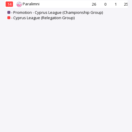
Paralimni
14
26
0
1
25
- Promotion - Cyprus League (Championship Group)
- Cyprus League (Relegation Group)