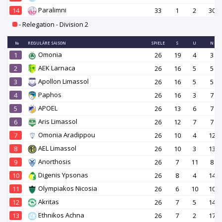
Paralimni
14
33
1
2
30
- Relegation - Division 2
№
REGULÄRE SAISON
SPIELE
S
U
N
Omonia
1
26
19
4
3
AEK Larnaca
2
26
16
5
5
Apollon Limassol
3
26
16
5
5
Paphos
4
26
16
3
7
APOEL
5
26
13
6
7
Aris Limassol
6
26
12
7
7
Omonia Aradippou
7
26
10
4
12
AEL Limassol
8
26
10
3
13
Anorthosis
9
26
7
11
8
Digenis Ypsonas
10
26
8
4
14
Olympiakos Nicosia
11
26
6
10
10
Akritas
12
26
7
5
14
Ethnikos Achna
13
26
7
2
17