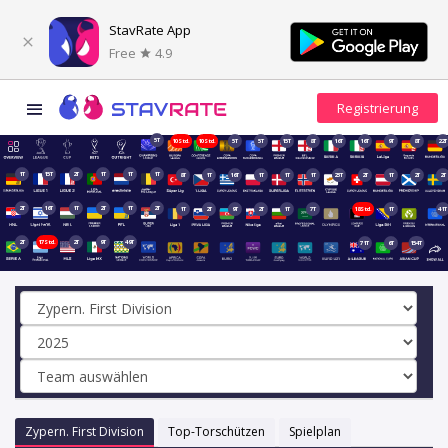
StavRate App
Free
4.9
5T
10Std.
10Std.
5T
5T
15T
8T
16T
16T
9T
8T
22T
1T
15T
2T
1T
1T
1T
8T
1T
16T
1T
1T
1T
23T
2T
1T
2T
2T
2T
16T
1T
2T
1T
2T
1T
2T
9T
2T
1T
7T
18Std.
1T
41T
2T
17Std.
2T
9T
49T
71T
6T
154T
Zypern. First Division
Top-Torschützen
Spielplan