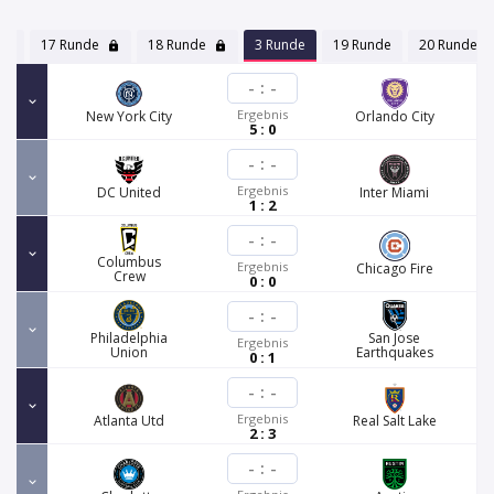
17 Runde
18 Runde
3 Runde
19 Runde
20 Runde
-
:
-
Ergebnis
New York City
Orlando City
5 : 0
-
:
-
Ergebnis
DC United
Inter Miami
1 : 2
-
:
-
Columbus
Ergebnis
Chicago Fire
Crew
0 : 0
-
:
-
Philadelphia
San Jose
Ergebnis
Union
Earthquakes
0 : 1
-
:
-
Ergebnis
Atlanta Utd
Real Salt Lake
2 : 3
-
:
-