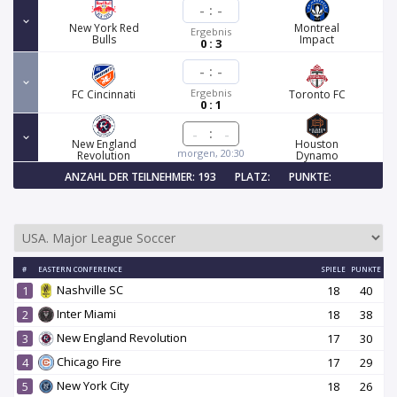
-
:
-
New York Red
Montreal
Ergebnis
Bulls
Impact
0 : 3
-
:
-
Ergebnis
FC Cincinnati
Toronto FC
0 : 1
:
New England
Houston
morgen, 20:30
Revolution
Dynamo
ANZAHL DER TEILNEHMER: 193
PLATZ:
PUNKTE:
#
EASTERN CONFERENCE
SPIELE
PUNKTE
Nashville SC
1
18
40
Inter Miami
2
18
38
New England Revolution
3
17
30
Chicago Fire
4
17
29
New York City
5
18
26