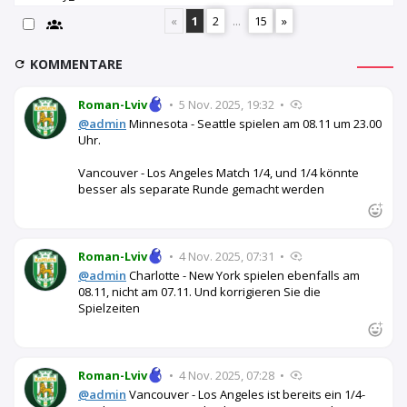
«
1
2
...
15
»
KOMMENTARE
Roman-Lviv
•
5 Nov. 2025, 19:32
•
@admin
Minnesota - Seattle spielen am 08.11 um 23.00
Uhr.
Vancouver - Los Angeles Match 1/4, und 1/4 könnte
besser als separate Runde gemacht werden
Roman-Lviv
•
4 Nov. 2025, 07:31
•
@admin
Charlotte - New York spielen ebenfalls am
08.11, nicht am 07.11. Und korrigieren Sie die
Spielzeiten
Roman-Lviv
•
4 Nov. 2025, 07:28
•
@admin
Vancouver - Los Angeles ist bereits ein 1/4-