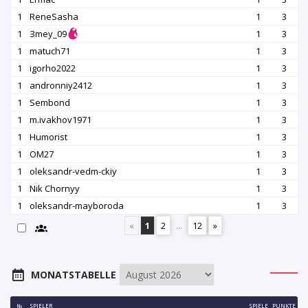
1
ReneSasha
1
3
1
Зmey_09
1
3
1
matuch71
1
3
1
igorho2022
1
3
1
andronniy2412
1
3
1
Sembond
1
3
1
m.ivakhov1971
1
3
1
Humorist
1
3
1
OM27
1
3
1
oleksandr-vedm-ckiy
1
3
1
Nik Chornyy
1
3
1
oleksandr-mayboroda
1
3
«
1
2
...
12
»
MONATSTABELLE
№
SPIELER
SPIELE
PUNKTE