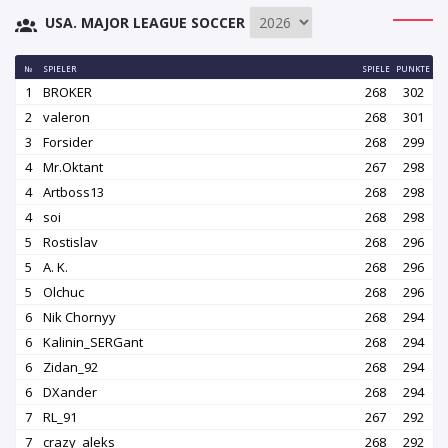
USA. MAJOR LEAGUE SOCCER
№
SPIELER
SPIELE
PUNKTE
1
BROKER
268
302
2
valeron
268
301
3
Forsider
268
299
4
Mr.Oktant
267
298
4
Artboss13
268
298
4
soi
268
298
5
Rostislav
268
296
5
A. K.
268
296
5
Olchuc
268
296
6
Nik Chornyy
268
294
6
Kalinin_SERGant
268
294
6
Zidan_92
268
294
6
DXander
268
294
7
RL_91
267
292
7
crazy_aleks
268
292