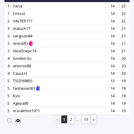
1
Yana
14
23
1
Oresst
14
23
2
VALTER777
14
22
3
matuch71
14
21
3
sergrum84
14
21
3
AriesMU
14
21
3
AlexDnepr74
14
21
4
tomilen-bc
14
20
4
antonio86
14
20
4
Саша Н
14
20
5
TSIZHI8855
13
19
5
fantaisie067
14
19
5
Kyiv
14
19
5
Agepa85
14
19
5
m.ivakhov1971
14
19
«
1
2
...
13
»