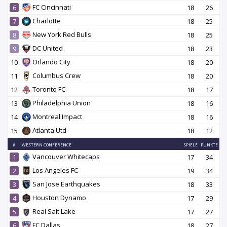
FC Cincinnati
6
18
26
Charlotte
7
18
25
New York Red Bulls
8
18
25
DC United
9
18
23
Orlando City
10
18
20
Columbus Crew
11
18
20
Toronto FC
12
18
17
Philadelphia Union
13
18
16
Montreal Impact
14
18
16
Atlanta Utd
15
18
12
#
WESTERN CONFERENCE
SPIELE
PUNKTE
Vancouver Whitecaps
1
17
34
Los Angeles FC
2
19
34
San Jose Earthquakes
3
18
33
Houston Dynamo
4
17
29
Real Salt Lake
5
17
27
FC Dallas
6
18
27