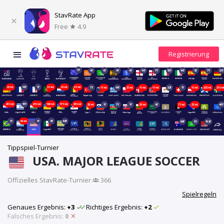
StavRate App
Free
4.9
3T
4T
4T
4T
4T
14T
7T
15T
14T
8T
7T
21T
2Std.
14T
1T
3Std.
2Std.
3Std.
7T
1Std.
14T
2Std.
1Std.
1Std.
22T
1T
1Std.
22Std.
21Std
23Std.
15T
21Std.
18Std.
17Std.
23Std.
2Std.
1T
7T
1T
2Std.
6T
7Std.
2Std.
40T
1T
6Std.
1T
8T
48T
69T
5T
152T
Tippspiel-Turnier
USA. MAJOR LEAGUE SOCCER
Offizielles StavRate-Turnier
·
366
Spielregeln
Genaues Ergebnis:
+3
Richtiges Ergebnis:
+2
Falsches Ergebnis:
0