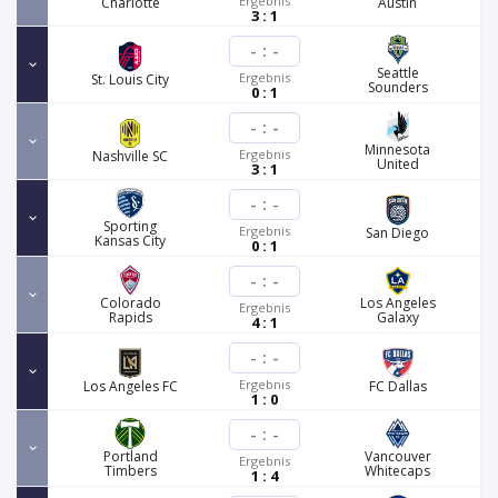
Ergebnis
Charlotte
Austin
3 : 1
-
:
-
Seattle
Ergebnis
St. Louis City
Sounders
0 : 1
-
:
-
Minnesota
Ergebnis
Nashville SC
United
3 : 1
-
:
-
Sporting
Ergebnis
San Diego
Kansas City
0 : 1
-
:
-
Colorado
Los Angeles
Ergebnis
Rapids
Galaxy
4 : 1
-
:
-
Ergebnis
Los Angeles FC
FC Dallas
1 : 0
-
:
-
Portland
Vancouver
Ergebnis
Timbers
Whitecaps
1 : 4