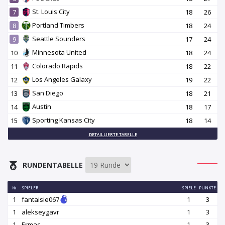
St. Louis City
7
18
26
Portland Timbers
8
18
24
Seattle Sounders
9
17
24
Minnesota United
10
18
24
Colorado Rapids
11
18
22
Los Angeles Galaxy
12
19
22
San Diego
13
18
21
Austin
14
18
17
Sporting Kansas City
15
18
14
DETAILLIERTE TABELLE
RUNDENTABELLE
№
SPIELER
SPIELE
PUNKTE
1
fantaisie067
1
3
1
alekseygavr
1
3
1
Ermac
1
3