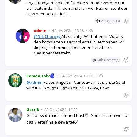
angekündigten Spielen für die 58. Runde werden nur
vier stattfinden... In den anderen vier Paaren steht der
Gewinner bereits fest...
👍
Alex_Trust
admin
•
4 Nov. 2024, 08:18
•
@Nik Chornyy
Alles richtig. Wir haben im Voraus
den kompletten Paarpool erstellt, jetzt haben wir
diejenigen bereinigt, bei denen bereits ein
Gewinner feststeht.
👍
Nik Chornyy
Roman-Lviv
•
24 Okt. 2024, 07:55
•
@admin
FC Los Angeles - Vancouver - das erste Spiel
wird in Los Angeles gespielt, 28.10.2024, 03:45
Garrik
•
22 Okt. 2024, 10:22
Gut, dass du mich erinnert hast👌.. Sonst hätten wir auf
das Viertelfinale gewartet🤣