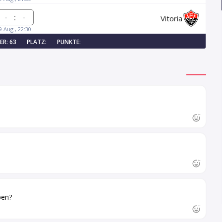
:
Vitoria
9 Aug., 22:30
ER: 63
PLATZ:
PUNKTE:
ben?