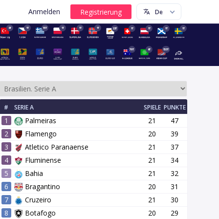
Anmelden
8T
1T
15T
1T
1T
1T
22T
1T
1T
1T
1T
70T
6T
153T
#
SERIE A
SPIELE
PUNKTE
1
Palmeiras
21
47
2
Flamengo
20
39
3
Atletico Paranaense
21
37
4
Fluminense
21
34
27 Runde
28 Runde
29 Runde
30 Runde
31 Runde
32 Runde
5
Bahia
21
32
6
Bragantino
20
31
7
Cruzeiro
21
30
8
Botafogo
20
29