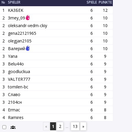
№
SPIELER
SPIELE
PUNKTE
1
КАЗБEK
6
12
2
Зmey_09
6
10
2
oleksandr-vedm-ckiy
6
10
2
gena22121965
6
10
2
olegjan2105
6
10
2
Валерий
6
10
3
Yana
6
9
3
Belu44o
6
9
3
goodluckua
6
9
3
VALTER777
6
9
3
tomilen-bc
6
9
3
Славо
6
9
3
2104сн
6
9
4
Ermac
6
8
4
Ramires
6
8
«
1
2
...
13
»