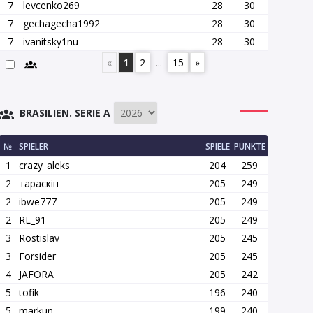
7
levcenko269
28
30
7
gechagecha1992
28
30
7
ivanitsky1nu
28
30
«
1
2
...
15
»
BRASILIEN. SERIE A
№
SPIELER
SPIELE
PUNKTE
1
crazy_aleks
204
259
2
тараскін
205
249
2
ibwe777
205
249
2
RL_91
205
249
3
Rostislav
205
245
3
Forsider
205
245
4
JAFORA
205
242
5
tofik
196
240
5
markun
199
240