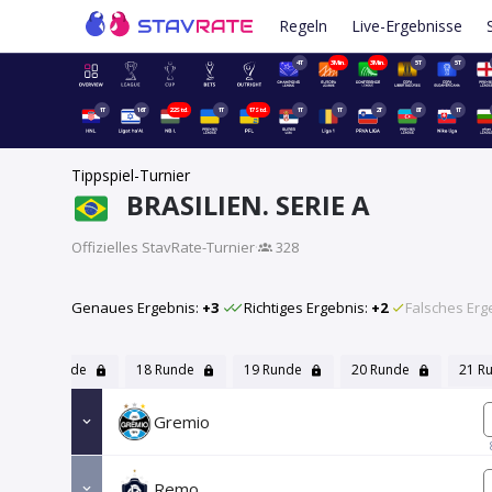
Regeln
Live-Ergebnisse
4T
3Min.
3Min.
5T
5T
1T
16T
22Std.
1T
17Std.
1T
1T
2T
8T
1T
Tippspiel-Turnier
BRASILIEN. SERIE A
Offizielles StavRate-Turnier
·
328
Genaues Ergebnis:
+3
Richtiges Ergebnis:
+2
Falsches Erg
17 Runde
18 Runde
19 Runde
20 Runde
21 R
Gremio
Remo