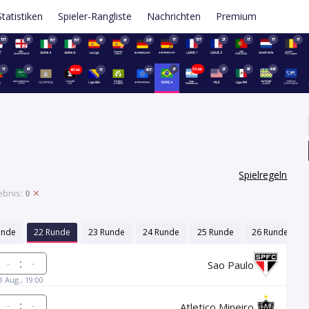
Statistiken
Spieler-Rangliste
Nachrichten
Premium
15T
8T
1T
15T
2T
1T
1T
1T
15T
15T
9T
8T
22T
1T
6T
2T
5Std.
2T
9T
49T
6Std.
1T
40T
Spielregeln
ebnis:
0
unde
22 Runde
23 Runde
24 Runde
25 Runde
26 Runde
:
Sao Paulo
8 Aug., 19:00
:
Atletico Mineiro