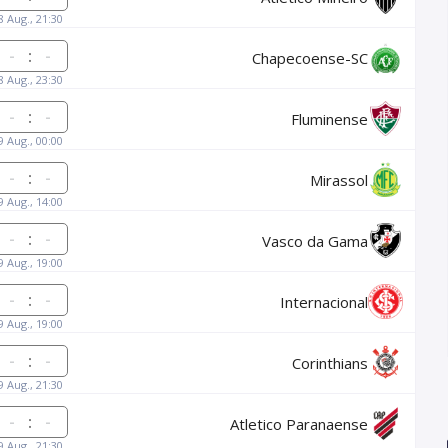
8 Aug., 21:30
:
Chapecoense-SC
8 Aug., 23:30
:
Fluminense
9 Aug., 00:00
:
Mirassol
9 Aug., 14:00
:
Vasco da Gama
9 Aug., 19:00
:
Internacional
9 Aug., 19:00
:
Corinthians
9 Aug., 21:30
:
Atletico Paranaense
9 Aug., 21:30