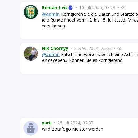
Roman-Lviv
•
10 Juli 2025, 07:28
•
@admin
Korrigieren Sie die Daten und Startzeite
(die Runde findet vom 12. bis 15. Juli statt). M
verschoben
Nik Chornyy
•
8 Nov. 2024, 23:53
•
@admin
Fälschlicherweise habe ich eine Acht an
eingegeben... Können Sie es korrigieren?!
yurij
•
26 Juli 2024, 02:37
wird Botafogo Meister werden