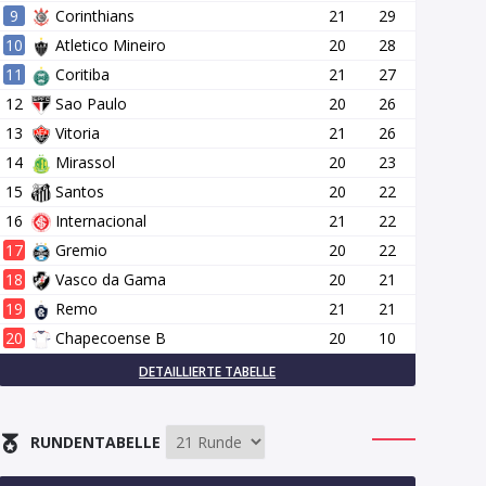
9
Corinthians
21
29
10
Atletico Mineiro
20
28
11
Coritiba
21
27
12
Sao Paulo
20
26
13
Vitoria
21
26
14
Mirassol
20
23
15
Santos
20
22
16
Internacional
21
22
17
Gremio
20
22
18
Vasco da Gama
20
21
19
Remo
21
21
20
Chapecoense B
20
10
DETAILLIERTE TABELLE
RUNDENTABELLE