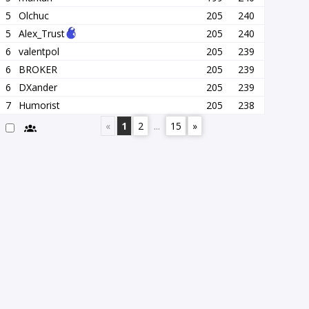
5
Olchuc
205
240
5
Alex_Trust
205
240
6
valentpol
205
239
6
BROKER
205
239
6
DXander
205
239
7
Humorist
205
238
«
1
2
...
15
»