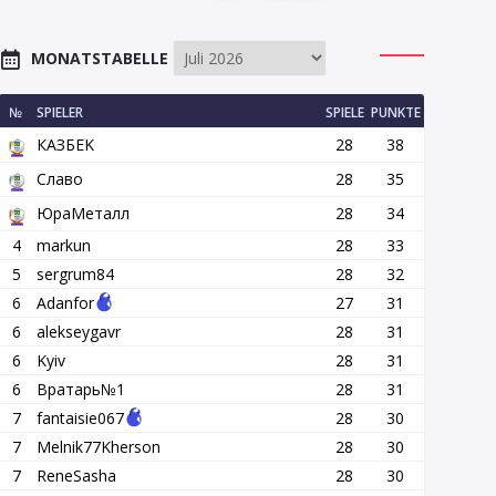
MONATSTABELLE
№
SPIELER
SPIELE
PUNKTE
КАЗБEK
28
38
Славо
28
35
ЮраМеталл
28
34
4
markun
28
33
5
sergrum84
28
32
6
Adanfor
27
31
6
alekseygavr
28
31
6
Kyiv
28
31
6
Вратарь№1
28
31
7
fantaisie067
28
30
7
Melnik77Kherson
28
30
7
ReneSasha
28
30