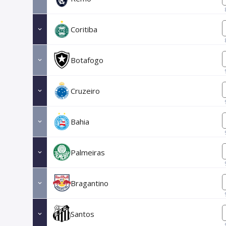
Coritiba
Botafogo
Cruzeiro
Bahia
Palmeiras
Bragantino
Santos