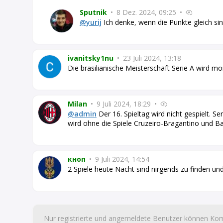
Sputnik
•
8 Dez. 2024, 09:25
•
@yurij
Ich denke, wenn die Punkte gleich sin
ivanitsky1nu
•
23 Juli 2024, 13:18
Die brasilianische Meisterschaft Serie A wird mor
Milan
•
9 Juli 2024, 18:29
•
@admin
Der 16. Spieltag wird nicht gespielt. Se
wird ohne die Spiele Cruzeiro-Bragantino und Ba
кноп
•
9 Juli 2024, 14:54
2 Spiele heute Nacht sind nirgends zu finden und 