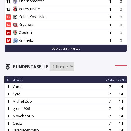
Chornomorets
11
1
0
Veres Rivne
12
1
0
Kolos Kovalivka
13
1
0
Kryvbas
14
1
0
Obolon
15
1
0
Kudrivka
16
1
0
DETAILLIERTE TABELLE
RUNDENTABELLE
№
SPIELER
SPIELE
PUNKTE
1
Yana
7
14
1
Kyiv
7
14
1
Michal Zub
7
14
1
grom1906
7
14
1
MovchanUA
7
14
1
Gedz
7
14
1
LEGOFORVARD
7
14