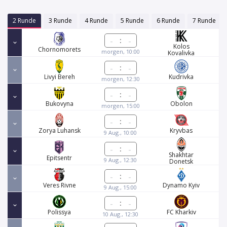
2 Runde
3 Runde
4 Runde
5 Runde
6 Runde
7 Runde
:
Kolos
Chornomorets
morgen, 10:00
Kovalivka
:
Livyi Bereh
Kudrivka
morgen, 12:30
:
Bukovyna
Obolon
morgen, 15:00
:
Zorya Luhansk
Kryvbas
9 Aug., 10:00
:
Shakhtar
Epitsentr
9 Aug., 12:30
Donetsk
:
Veres Rivne
Dynamo Kyiv
9 Aug., 15:00
:
Polissya
FC Kharkiv
10 Aug., 12:30