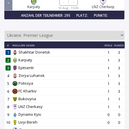
:
Karpaty
LNZ Cherkasy
10 Aug., 15:00
ANZAHL DER TEILNEHMER: 295
PLATZ:
PUNKTE:
#
REGULÄRE SAISON
SPIELE
PUNKTE
Shakhtar Donetsk
1
1
3
Karpaty
2
1
3
Epitsentr
3
1
3
Zorya Luhansk
4
1
3
Polissya
5
1
3
FC Kharkiv
6
1
3
Bukovyna
7
1
1
LNZ Cherkasy
8
1
1
Dynamo Kyiv
9
0
0
Livyi Bereh
10
0
0