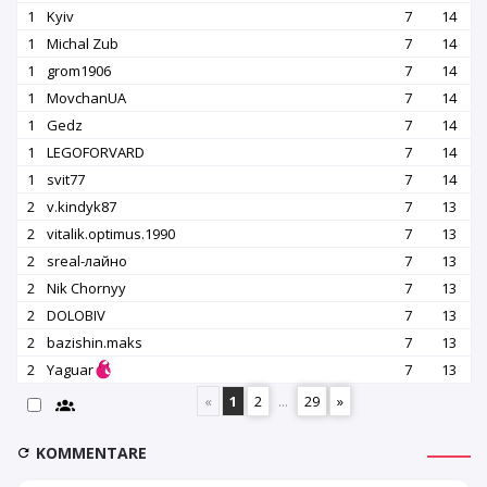
1
Kyiv
7
14
1
Michal Zub
7
14
1
grom1906
7
14
1
MovchanUA
7
14
1
Gedz
7
14
1
LEGOFORVARD
7
14
1
svit77
7
14
2
v.kindyk87
7
13
2
vitalik.optimus.1990
7
13
2
srеаl-лайно
7
13
2
Nik Chornyy
7
13
2
DOLOBIV
7
13
2
bazishin.maks
7
13
2
Yaguar
7
13
«
1
2
...
29
»
KOMMENTARE