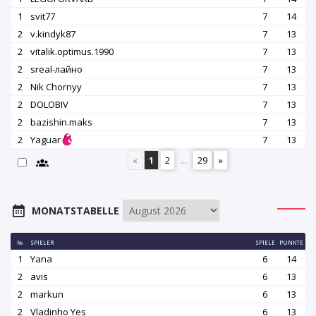
1
svit77
7
14
2
v.kindyk87
7
13
2
vitalik.optimus.1990
7
13
2
srеаl-лайно
7
13
2
Nik Chornyy
7
13
2
DOLOBIV
7
13
2
bazishin.maks
7
13
2
Yaguar
7
13
«
1
2
...
29
»
MONATSTABELLE
№
SPIELER
SPIELE
PUNKTE
1
Yana
6
14
2
avis
6
13
2
markun
6
13
2
Vladinho Yes
6
13