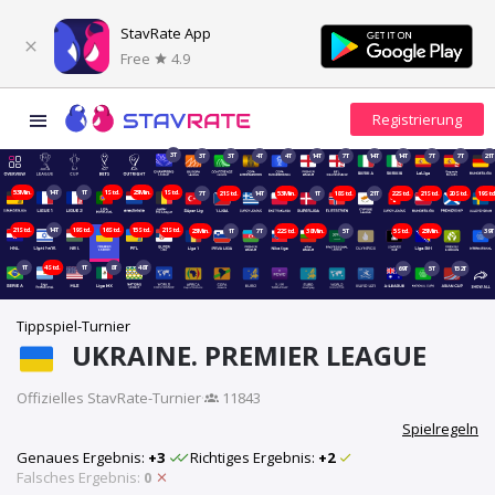
StavRate App
Free
4.9
3T
3T
3T
4T
4T
14T
7T
14T
14T
7T
7T
21T
53Min.
14T
1T
1Std.
23Min.
1Std.
7T
21Std.
14T
53Min.
1T
18Std.
21T
22Std.
21Std.
20Std.
19Std
21Std.
14T
19Std.
16Std.
15Std.
21Std.
23Min.
1T
7T
22Std.
38Min.
5T
5Std.
23Min.
39T
1T
4Std.
1T
8T
48T
69T
5T
152T
Tippspiel-Turnier
UKRAINE. PREMIER LEAGUE
Offizielles StavRate-Turnier
·
11843
Spielregeln
Genaues Ergebnis:
+3
Richtiges Ergebnis:
+2
Falsches Ergebnis:
0