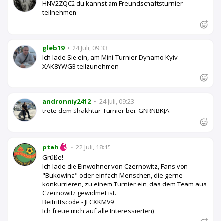
HNV2ZQC2 du kannst am Freundschaftsturnier
teilnehmen
gleb19
•
24 Juli, 09:33
Ich lade Sie ein, am Mini-Turnier Dynamo Kyiv -
XAK8YWGB teilzunehmen
andronniy2412
•
24 Juli, 09:23
trete dem Shakhtar-Turnier bei. GNRNBKJA
ptah
•
22 Juli, 18:15
Grüße!
Ich lade die Einwohner von Czernowitz, Fans von
"Bukowina" oder einfach Menschen, die gerne
konkurrieren, zu einem Turnier ein, das dem Team aus
Czernowitz gewidmet ist.
Beitrittscode - JLCXKMV9
Ich freue mich auf alle Interessierten)