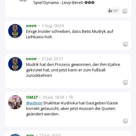
Spiel Dynamo - Levyi Bereh ⚽⚽⚽
👍
MP
кноп
•
1 Aug., 06:50
Einige Insider schreiben, dass Betis Mudryk auf
Leihbasis holt.
кноп
•
31 Juli, 23:11
Mudrik hat den Prozess gewonnen, der ihm 4 Jahre
gekostet hat, und jetzt kann er zum Fußball
zurückkehren
OM27
•
30 Juli, 18:39
•
@admin
Shakhtar-Kudrivka hat Gastgeber/Gäste
korrekt getauscht, aber jetzt müssen die Quoten
geändert werden.
avis
•
27 Juli, 15:53