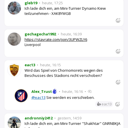
gleb19
•
heute, 17:25
Ich lade dich ein, am Mini-Turnier Dynamo Kiew
teilzunehmen - XAK8YWGB
gechagecha1992
•
heute, 16:39
https://stavrate.com/join/3UPWZLY6
Liverpool
eac13
•
heute, 16:15
Wird das Spiel von Chornomorets wegen des
Beschusses des Stadions nicht verschoben?
Alex_Trust
•
heute, 16:16
•
@eac13
Sie werden es verschieben.
👍
eac13
andronniy2412
•
gestern, 14:59
Ich lade dich ein, am Mini-Turnier "Shakhtar" GNRNBKJA