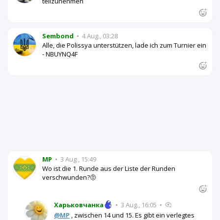
teilzunehmen
Sembond
•
4 Aug., 03:28
Alle, die Polissya unterstützen, lade ich zum Turnier ein
- NBUYNQ4F
MP
•
3 Aug., 15:49
Wo ist die 1. Runde aus der Liste der Runden
verschwunden?🤨
Харьковчанка
•
3 Aug., 16:05
•
@MP
, zwischen 14 und 15. Es gibt ein verlegtes