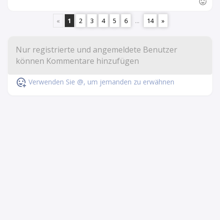
«
1
2
3
4
5
6
...
14
»
Verwenden Sie @, um jemanden zu erwähnen