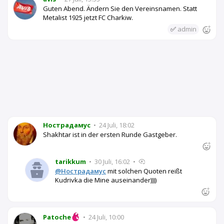
Guten Abend. Ändern Sie den Vereinsnamen. Statt
Metalist 1925 jetzt FC Charkiw.
✅
admin
Нострадамус
•
24 Juli, 18:02
Shakhtar ist in der ersten Runde Gastgeber.
tarikkum
•
30 Juli, 16:02
•
@Нострадамус
mit solchen Quoten reißt
Kudrivka die Mine auseinander))))
Patoche
•
24 Juli, 10:00