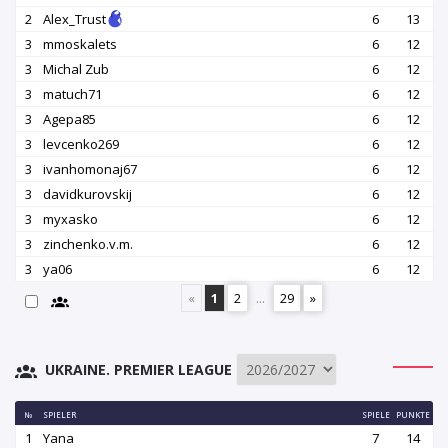
2
Alex_Trust
6
13
3
mmoskalets
6
12
3
Michal Zub
6
12
3
matuch71
6
12
3
Agepa85
6
12
3
levcenko269
6
12
3
ivanhomonaj67
6
12
3
davidkurovskij
6
12
3
myxasko
6
12
3
zinchenko.v.m.
6
12
3
ya06
6
12
«
1
2
...
29
»
UKRAINE. PREMIER LEAGUE
№
SPIELER
SPIELE
PUNKTE
1
Yana
7
14