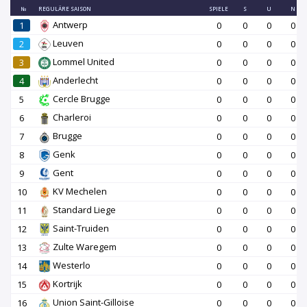
№
REGULÄRE SAISON
SPIELE
S
U
N
Antwerp
1
0
0
0
0
Leuven
2
0
0
0
0
Lommel United
3
0
0
0
0
Anderlecht
4
0
0
0
0
Cercle Brugge
5
0
0
0
0
Charleroi
6
0
0
0
0
Brugge
7
0
0
0
0
Genk
8
0
0
0
0
Gent
9
0
0
0
0
KV Mechelen
10
0
0
0
0
Standard Liege
11
0
0
0
0
Saint-Truiden
12
0
0
0
0
Zulte Waregem
13
0
0
0
0
Westerlo
14
0
0
0
0
Kortrijk
15
0
0
0
0
Union Saint-Gilloise
16
0
0
0
0