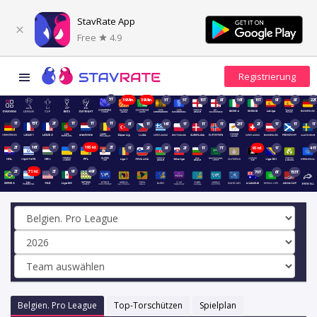
StavRate App
Free
4.9
5T
39Min.
39Min.
5T
5T
15T
8T
16T
15T
9T
8T
22T
1T
15T
2T
1T
1T
1T
8T
1T
16T
1T
1T
1T
23T
2T
1T
1T
1T
2T
16T
1T
1T
19Std.
2T
1T
2T
9T
2T
1T
7T
9Std.
1T
41T
2T
7Std.
2T
9T
49T
70T
6T
153T
Belgien. Pro League
Top-Torschützen
Spielplan