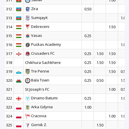
311
1.00
Zira
312
0.50
Sumqayit
313
1.00
Debreceni
314
1.50
Vasas
315
0.25
Puskas Academy
316
1.00
Crusaders FC
317
0.25
1.50
1.50
318
Chikhura Sachkhere
0.25
1.50
1.50
Tre Penne
319
0.25
1.50
0.50
Bala Town
320
0.25
0.50
1.50
321
St Joseph's FC
1.00
0.50
Dinamo Batumi
322
0.25
1.00
Arka Gdynia
323
1.00
Cracovia
324
1.00
1.00
Gornik Z.
325
1.50