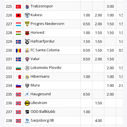
Trabzonspor
225
3.00
Kukesi
226
1.00
2.00
1.00
1.50
Progres Niedercorn
227
0.50
2.00
1.50
1.50
Honved
228
1.00
1.50
1.50
1.50
Hafnarfjordur
229
1.50
1.50
1.00
FC Santa Coloma
230
0.50
1.50
1.50
0.50
Valur
231
0.50
2.00
1.50
Lokomotiv Plovdiv
232
2.00
1.50
Hibernians
233
1.00
1.00
1.50
Mura
234
1.00
2.00
Haugesund
235
0.50
2.00
Lillestrom
236
1.50
ODD Ballklubb
237
1.00
Sarpsborg 08
238
4.00