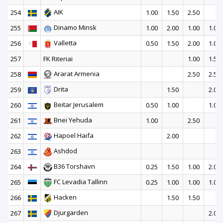
AIK
254
1.00
1.50
2.50
Dinamo Minsk
255
1.00
2.00
1.00
1.00
Valletta
256
0.50
1.50
2.00
1.00
257
FK Riteriai
1.00
1.50
Ararat Armenia
258
2.50
2.50
Drita
259
1.50
2.00
Beitar Jerusalem
260
0.50
1.00
1.00
Bnei Yehuda
261
1.00
2.50
Hapoel Haifa
262
2.00
Ashdod
263
B36 Torshavn
264
0.25
1.50
1.00
2.00
FC Levadia Tallinn
265
0.25
1.00
1.00
1.00
Hacken
266
1.50
1.50
Djurgarden
267
2.00