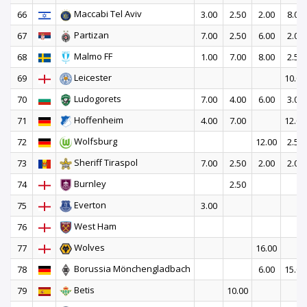
Maccabi Tel Aviv
66
3.00
2.50
2.00
8.00
Partizan
67
7.00
2.50
6.00
2.00
Malmo FF
68
1.00
7.00
8.00
2.50
Leicester
69
10.00
Ludogorets
70
7.00
4.00
6.00
3.00
Hoffenheim
71
4.00
7.00
12.00
Wolfsburg
72
12.00
2.50
Sheriff Tiraspol
73
7.00
2.50
2.00
2.00
Burnley
74
2.50
Everton
75
3.00
West Ham
76
Wolves
77
16.00
Borussia Mönchengladbach
78
6.00
15.00
Betis
79
10.00