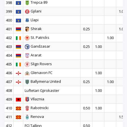
Trepca 89
398
Gjilani
399
1.00
Llapi
400
Shirak
401
0.25
1.00
St. Patricks
402
1.00
Gandzasar
403
0.25
1.00
Ararat
404
Sligo Rovers
405
Glenavon FC
406
1.00
Ballymena United
407
0.25
1.00
408
Luftetari Gjirokaster
1.00
Vllaznia
409
Rabotnicki
410
0.50
1.00
Renova
411
1.50
412
FCI Tallinn
0.50