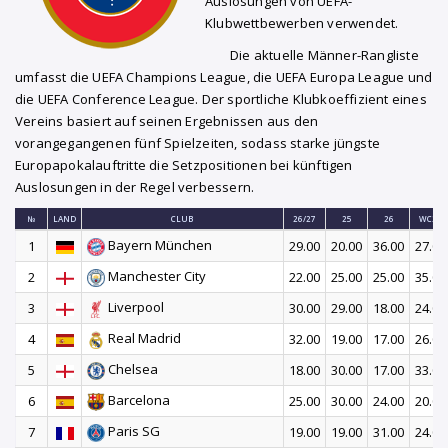
Auslosungen von UEFA-
Klubwettbewerben verwendet.
Die aktuelle Männer-Rangliste
umfasst die UEFA Champions League, die UEFA Europa League und
die UEFA Conference League. Der sportliche Klubkoeffizient eines
Vereins basiert auf seinen Ergebnissen aus den
vorangegangenen fünf Spielzeiten, sodass starke jüngste
Europapokalauftritte die Setzpositionen bei künftigen
Auslosungen in der Regel verbessern.
№
LAND
CLUB
26/27
25
26
WC26
Bayern München
1
29.00
20.00
36.00
27.00
Manchester City
2
22.00
25.00
25.00
35.00
Liverpool
3
30.00
29.00
18.00
24.00
Real Madrid
4
32.00
19.00
17.00
26.00
Chelsea
5
18.00
30.00
17.00
33.00
Barcelona
6
25.00
30.00
24.00
20.00
Paris SG
7
19.00
19.00
31.00
24.00