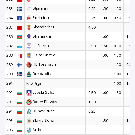
Stjarnan
283
0.25
1.50
1.50
Prishtina
284
0.25
1.00
0.50
0.50
Skenderbeu
285
4.00
Shamakhi
286
1.00
1.00
La Fiorita
287
0.50
1.50
0.50
0.50
Gzira United
288
1.00
1.50
HB Torshavn
289
1.50
0.50
Breidablik
290
1.00
1.00
291
RFS Riga
1.00
1.00
Levski Sofia
292
0.50
1.00
1.50
Botev Plovdiv
293
1.00
Dunav Ruse
294
0.25
Slavia Sofia
295
1.50
1.00
Arda
296