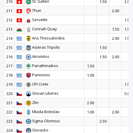
St. Gallen
210
1.50
2.00
Thun
211
2.00
Servette
212
1.50
Connah Quay
213
1.50
1.50
Aris Thessalonikis
214
2.00
1.50
Asteras Tripolis
215
1.50
Atromitos
216
1.50
2.00
Panathinaikos
217
1.50
Panionios
218
1.00
OFI Crete
219
1.50
Slovan Liberec
220
5.00
Zlin
221
2.00
Mlada Boleslav
222
1.00
2.00
Sigma Olomouc
223
2.50
Slovacko
224