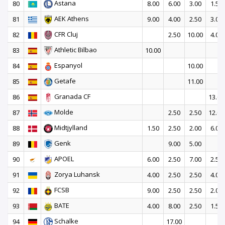
Astana
80
8.00
6.00
3.00
1.50
AEK Athens
81
9.00
4.00
2.50
3.00
CFR Cluj
82
2.50
10.00
4.00
Athletic Bilbao
83
10.00
Espanyol
84
10.00
Getafe
85
11.00
Granada CF
86
13.00
Molde
87
2.50
2.50
12.00
Midtjylland
88
1.50
2.50
2.00
6.00
Genk
89
9.00
5.00
APOEL
90
6.00
2.50
7.00
2.50
Zorya Luhansk
91
4.00
2.50
2.50
4.00
FCSB
92
9.00
2.50
2.50
2.00
BATE
93
4.00
8.00
2.50
1.50
Schalke
94
17.00