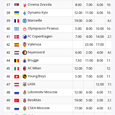
Crvena Zvezda
37
8.00
7.00
6.00
10.00
Dynamo Kyiv
38
12.00
11.00
6.00
10.00
Marseille
39
19.00
3.00
6.00
Olympiacos Piraeus
40
5.00
8.00
10.00
10.00
FC Copenhagen
41
7.00
4.00
14.00
2.50
Valencia
42
23.00
17.00
Feyenoord
43
6.00
2.00
4.00
4.00
Brugge
44
1.50
11.00
8.00
11.00
AC Milan
45
12.00
7.00
12.00
Young Boys
46
5.00
7.00
6.00
11.00
LASK
47
12.00
7.00
Lokomotiv Moscow
48
12.00
6.00
6.00
7.00
Besiktas
49
19.00
5.00
3.00
2.00
CSKA Moscow
50
17.00
9.00
4.00
3.00