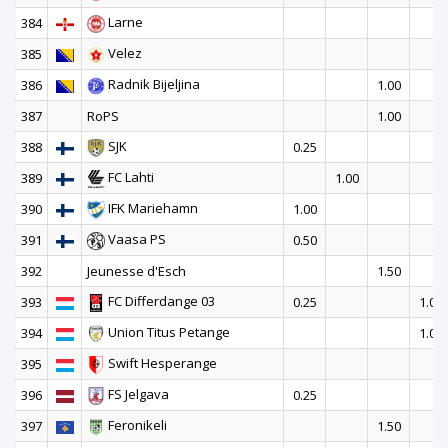
Larne
384
Velez
385
Radnik Bijeljina
386
1.00
387
RoPS
1.00
SJK
388
0.25
FC Lahti
389
1.00
IFK Mariehamn
390
1.00
Vaasa PS
391
0.50
392
Jeunesse d'Esch
1.50
FC Differdange 03
393
0.25
1.00
Union Titus Petange
394
1.00
Swift Hesperange
395
FS Jelgava
396
0.25
Feronikeli
397
1.50