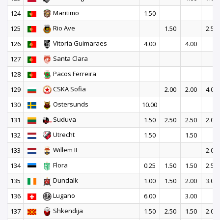
Maritimo
124
1.50
Rio Ave
125
1.50
2.50
Vitoria Guimaraes
126
4.00
4.00
Santa Clara
127
Pacos Ferreira
128
CSKA Sofia
129
2.00
2.00
4.00
Ostersunds
130
10.00
Suduva
131
1.50
2.50
2.50
2.00
Utrecht
132
1.50
1.50
Willem II
133
2.00
Flora
134
0.25
1.50
1.50
2.50
Dundalk
135
1.00
1.50
2.00
3.00
Lugano
136
6.00
3.00
Shkendija
137
1.50
2.50
1.50
2.00