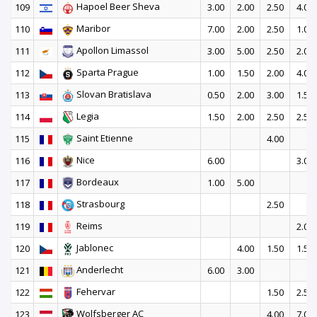
Hapoel Beer Sheva
109
3.00
2.00
2.50
4.00
Maribor
110
7.00
2.00
2.50
1.00
Apollon Limassol
111
3.00
5.00
2.50
2.00
Sparta Prague
112
1.00
1.50
2.00
4.00
Slovan Bratislava
113
0.50
2.00
3.00
1.50
Legia
114
1.50
2.00
2.50
2.50
Saint Etienne
115
4.00
Nice
116
6.00
3.00
Bordeaux
117
1.00
5.00
Strasbourg
118
2.50
Reims
119
2.00
Jablonec
120
4.00
1.50
1.50
Anderlecht
121
6.00
3.00
Fehervar
122
1.50
2.50
Wolfsberger AC
123
4.00
7.00