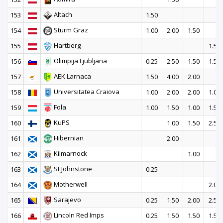
Altach
153
1.50
Sturm Graz
154
1.00
2.00
1.50
Hartberg
155
1.50
Olimpija Ljubljana
156
0.25
2.50
1.50
1.50
AEK Larnaca
157
1.50
4.00
2.00
Universitatea Craiova
158
1.00
2.00
2.00
1.00
Fola
159
1.00
1.50
1.00
1.50
KuPS
160
1.00
1.50
2.50
Hibernian
161
2.00
Kilmarnock
162
1.00
St Johnstone
163
0.25
Motherwell
164
2.00
Sarajevo
165
0.25
1.50
2.00
2.50
Lincoln Red Imps
166
0.25
1.50
1.50
1.50