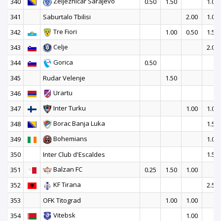
Zeljeznicar Sarajevo
340
0.50
1.50
1.00
341
Saburtalo Tbilisi
2.00
1.00
Tre Fiori
342
1.00
0.50
1.50
Celje
343
2.00
Gorica
344
0.50
345
Rudar Velenje
1.50
Urartu
346
Inter Turku
347
1.00
1.00
Borac Banja Luka
348
1.50
Bohemians
349
1.00
350
Inter Club d'Escaldes
1.50
Balzan FC
351
0.25
1.50
1.00
KF Tirana
352
2.50
353
OFK Titograd
1.00
1.00
Vitebsk
354
1.00