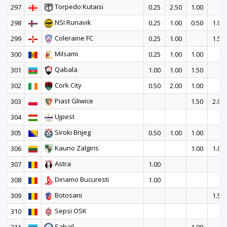
Torpedo Kutaisi
297
0.25
2.50
1.00
NSI Runavik
298
0.25
1.00
0.50
1.00
Coleraine FC
299
0.25
1.00
1.50
Milsami
300
0.25
1.00
1.00
Qabala
301
1.00
1.00
1.50
Cork City
302
0.50
2.00
1.00
Piast Gliwice
303
1.50
2.00
Ujpest
304
Siroki Brijeg
305
0.50
1.00
1.00
Kauno Zalgiris
306
1.00
1.00
Astra
307
1.00
Dinamo Bucuresti
308
1.00
Botosani
309
1.50
Sepsi OSK
310
Sabail