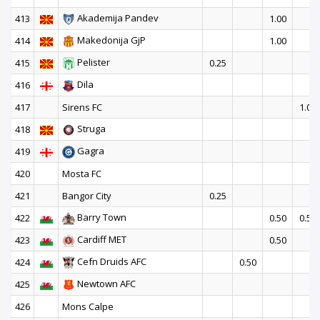
Akademija Pandev
413
1.00
Makedonija GjP
414
1.00
Pelister
415
0.25
Dila
416
417
Sirens FC
1.00
Struga
418
Gagra
419
420
Mosta FC
421
Bangor City
0.25
Barry Town
422
0.50
0.50
Cardiff MET
423
0.50
Cefn Druids AFC
424
0.50
Newtown AFC
425
426
Mons Calpe