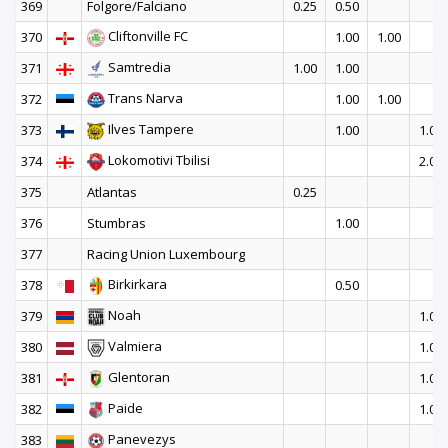
369
Folgore/Falciano
0.25
0.50
Cliftonville FC
370
1.00
1.00
Samtredia
371
1.00
1.00
Trans Narva
372
1.00
1.00
Ilves Tampere
373
1.00
1.00
Lokomotivi Tbilisi
374
2.00
375
Atlantas
0.25
376
Stumbras
1.00
377
Racing Union Luxembourg
Birkirkara
378
0.50
Noah
379
1.00
Valmiera
380
1.00
Glentoran
381
1.00
Paide
382
1.00
Panevezys
383