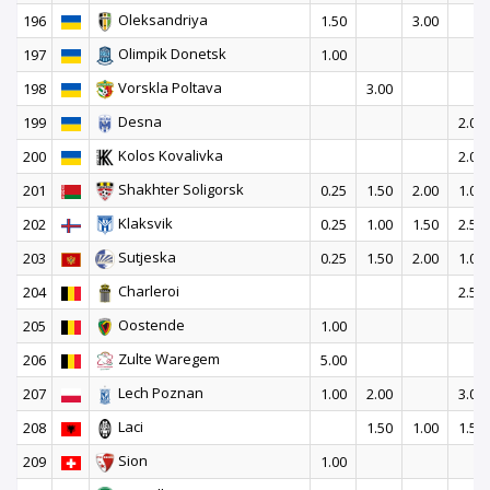
Oleksandriya
196
1.50
3.00
Olimpik Donetsk
197
1.00
Vorskla Poltava
198
3.00
Desna
199
2.00
Kolos Kovalivka
200
2.00
Shakhter Soligorsk
201
0.25
1.50
2.00
1.00
Klaksvik
202
0.25
1.00
1.50
2.50
Sutjeska
203
0.25
1.50
2.00
1.00
Charleroi
204
2.50
Oostende
205
1.00
Zulte Waregem
206
5.00
Lech Poznan
207
1.00
2.00
3.00
Laci
208
1.50
1.00
1.50
Sion
209
1.00