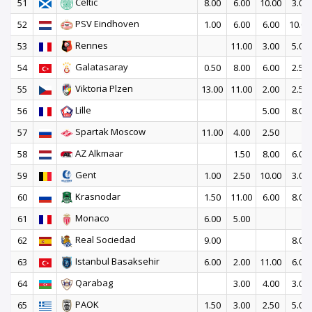
Celtic
51
8.00
6.00
10.00
3.00
PSV Eindhoven
52
1.00
6.00
6.00
10.00
Rennes
53
11.00
3.00
5.00
Galatasaray
54
0.50
8.00
6.00
2.50
Viktoria Plzen
55
13.00
11.00
2.00
2.50
Lille
56
5.00
8.00
Spartak Moscow
57
11.00
4.00
2.50
AZ Alkmaar
58
1.50
8.00
6.00
Gent
59
1.00
2.50
10.00
3.00
Krasnodar
60
1.50
11.00
6.00
8.00
Monaco
61
6.00
5.00
Real Sociedad
62
9.00
8.00
Istanbul Basaksehir
63
6.00
2.00
11.00
6.00
Qarabag
64
3.00
4.00
3.00
PAOK
65
1.50
3.00
2.50
5.00