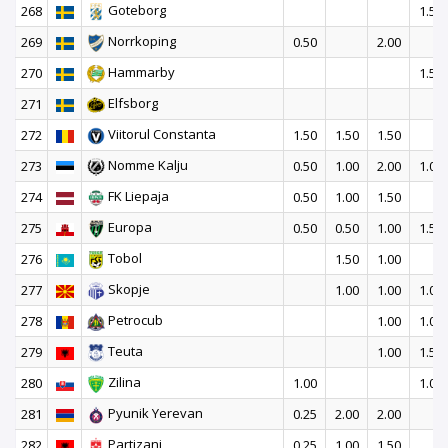
Goteborg
268
1.50
Norrkoping
269
0.50
2.00
Hammarby
270
1.50
Elfsborg
271
Viitorul Constanta
272
1.50
1.50
1.50
Nomme Kalju
273
0.50
1.00
2.00
1.00
FK Liepaja
274
0.50
1.00
1.50
Europa
275
0.50
0.50
1.00
1.50
Tobol
276
1.50
1.00
Skopje
277
1.00
1.00
1.00
Petrocub
278
1.00
1.00
Teuta
279
1.00
1.50
Zilina
280
1.00
1.00
Pyunik Yerevan
281
0.25
2.00
2.00
Partizani
282
0.25
1.00
1.50