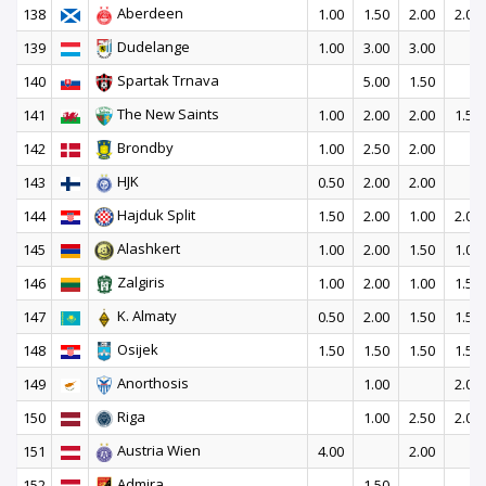
Aberdeen
138
1.00
1.50
2.00
2.00
Dudelange
139
1.00
3.00
3.00
Spartak Trnava
140
5.00
1.50
The New Saints
141
1.00
2.00
2.00
1.50
Brondby
142
1.00
2.50
2.00
HJK
143
0.50
2.00
2.00
Hajduk Split
144
1.50
2.00
1.00
2.00
Alashkert
145
1.00
2.00
1.50
1.00
Zalgiris
146
1.00
2.00
1.00
1.50
K. Almaty
147
0.50
2.00
1.50
1.50
Osijek
148
1.50
1.50
1.50
1.50
Anorthosis
149
1.00
2.00
Riga
150
1.00
2.50
2.00
Austria Wien
151
4.00
2.00
Admira
152
1.50