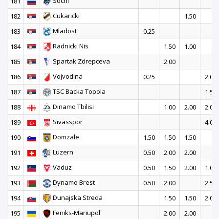
Sochi
181
Cukaricki
182
1.50
Mladost
183
0.25
Radnicki Nis
184
1.50
1.00
Spartak Zdrepceva
185
2.00
Vojvodina
186
0.25
2.00
TSC Backa Topola
187
1.50
Dinamo Tbilisi
188
1.00
2.00
2.00
Sivasspor
189
4.00
Domzale
190
1.50
1.50
1.50
Luzern
191
0.50
2.00
2.00
Vaduz
192
0.50
1.50
2.00
1.00
Dynamo Brest
193
0.50
2.00
2.50
Dunajska Streda
194
1.50
1.50
2.00
Feniks-Mariupol
195
2.00
2.00