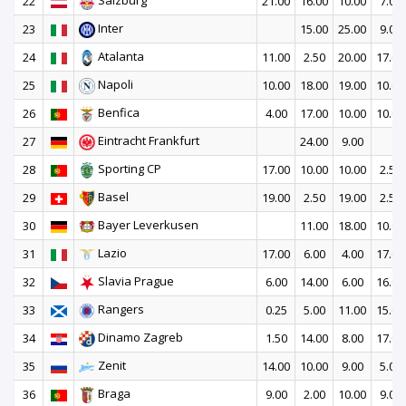
Salzburg
22
21.00
16.00
10.00
7.00
Inter
23
15.00
25.00
9.00
Atalanta
24
11.00
2.50
20.00
17.00
Napoli
25
10.00
18.00
19.00
10.00
Benfica
26
4.00
17.00
10.00
10.00
Eintracht Frankfurt
27
24.00
9.00
Sporting CP
28
17.00
10.00
10.00
2.50
Basel
29
19.00
2.50
19.00
2.50
Bayer Leverkusen
30
11.00
18.00
10.00
Lazio
31
17.00
6.00
4.00
17.00
Slavia Prague
32
6.00
14.00
6.00
16.00
Rangers
33
0.25
5.00
11.00
15.00
Dinamo Zagreb
34
1.50
14.00
8.00
17.00
Zenit
35
14.00
10.00
9.00
5.00
Braga
36
9.00
2.00
10.00
9.00