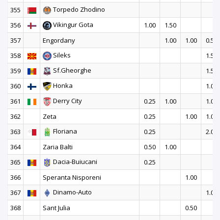
Torpedo Zhodino
355
Vikingur Gota
356
1.00
1.50
357
Engordany
1.00
1.00
0.50
Sileks
358
1.50
Sf.Gheorghe
359
1.50
Honka
360
1.00
Derry City
361
0.25
1.00
1.00
362
Zeta
0.25
1.00
1.00
Floriana
363
0.25
2.00
364
Zaria Balti
0.50
1.00
Dacia-Buiucani
365
0.25
366
Speranta Nisporeni
1.00
Dinamo-Auto
367
1.00
368
Sant Julia
0.50