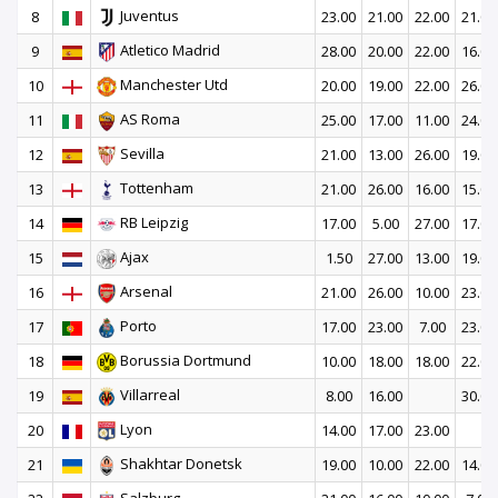
Juventus
8
23.00
21.00
22.00
21.00
Atletico Madrid
9
28.00
20.00
22.00
16.00
Manchester Utd
10
20.00
19.00
22.00
26.00
AS Roma
11
25.00
17.00
11.00
24.00
Sevilla
12
21.00
13.00
26.00
19.00
Tottenham
13
21.00
26.00
16.00
15.00
RB Leipzig
14
17.00
5.00
27.00
17.00
Ajax
15
1.50
27.00
13.00
19.00
Arsenal
16
21.00
26.00
10.00
23.00
Porto
17
17.00
23.00
7.00
23.00
Borussia Dortmund
18
10.00
18.00
18.00
22.00
Villarreal
19
8.00
16.00
30.00
Lyon
20
14.00
17.00
23.00
Shakhtar Donetsk
21
19.00
10.00
22.00
14.00