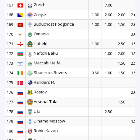
Zurich
167
7.00
Zrinjski
168
1.00
2.00
2.00
2.00
Buducnost Podgorica
169
1.00
1.00
1.50
2.00
Omonia
170
3.00
Linfield
171
1.00
2.50
1.50
Neftchi Baku
172
1.00
2.00
1.50
Maccabi Haifa
173
1.50
2.50
Shamrock Rovers
174
0.50
1.00
1.50
1.50
Randers FC
175
Rostov
176
2.00
Arsenal Tula
177
1.50
Ufa
178
2.50
Dinamo Moscow
179
1.50
Rubin Kazan
180