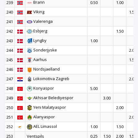
Brann
239
0.50
1.00
Viking
240
1.50
Valerenga
241
Esbjerg
242
1.50
Lyngby
243
1.00
Sonderjyske
244
2.00
Aarhus
245
1.50
Nordsjaelland
246
Lokomotiva Zagreb
247
2.00
Konyaspor
248
5.00
Akhisar Belediyespor
249
3.00
Yeni Malatyaspor
250
2.00
Alanyaspor
251
2.00
AEL Limassol
252
1.00
1.50
253
Ventspils
0.25
1.50
2.00
1.50