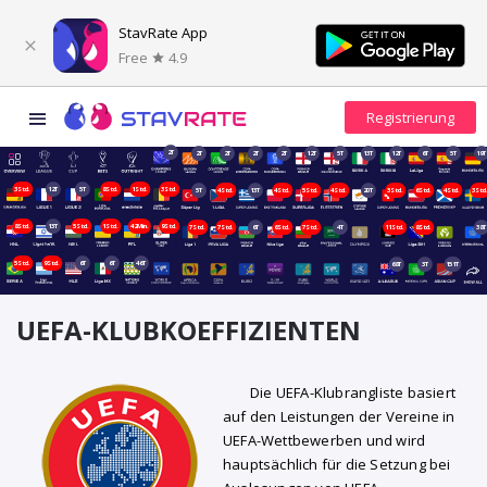
StavRate App
Free
4.9
2T
2T
2T
2T
2T
12T
5T
13T
12T
6T
5T
19T
3Std.
12T
5T
8Std.
1Std.
3Std.
5T
4Std.
13T
4Std.
5Std.
4Std.
20T
3Std.
6Std.
4Std.
3Std
8Std.
13T
5Std.
1Std.
42Min.
9Std.
7Std.
7Std.
6T
6Std.
7Std.
4T
11Std.
8Std.
38T
5Std.
9Std.
6T
6T
46T
68T
3T
151T
UEFA-KLUBKOEFFIZIENTEN
Die UEFA-Klubrangliste basiert
auf den Leistungen der Vereine in
UEFA-Wettbewerben und wird
hauptsächlich für die Setzung bei