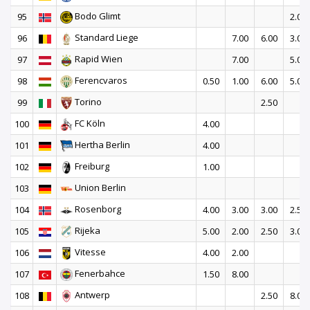
Bodo Glimt
95
2.00
Standard Liege
96
7.00
6.00
3.00
Rapid Wien
97
7.00
5.00
Ferencvaros
98
0.50
1.00
6.00
5.00
Torino
99
2.50
FC Köln
100
4.00
Hertha Berlin
101
4.00
Freiburg
102
1.00
Union Berlin
103
Rosenborg
104
4.00
3.00
3.00
2.50
Rijeka
105
5.00
2.00
2.50
3.00
Vitesse
106
4.00
2.00
Fenerbahce
107
1.50
8.00
Antwerp
108
2.50
8.00