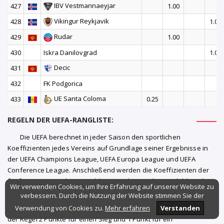
IBV Vestmannaeyjar
427
1.00
Vikingur Reykjavik
428
1.00
Rudar
429
1.00
430
Iskra Danilovgrad
1.00
Decic
431
432
FK Podgorica
UE Santa Coloma
433
0.25
REGELN DER UEFA-RANGLISTE:
Die UEFA berechnet in jeder Saison den sportlichen
Koeffizienten jedes Vereins auf Grundlage seiner Ergebnisse in
der UEFA Champions League, UEFA Europa League und UEFA
Conference League. Anschließend werden die Koeffizienten der
fünf jüngsten Spielzeiten addiert, um die Rangliste zu bilden, die
Wir verwenden Cookies, um Ihre Erfahrung auf unserer Website zu
für die Setzung verwendet wird.
verbessern. Durch die Nutzung der Website stimmen Sie der
Verwendung von Cookies zu.
In der Ligaphase und in späteren Runden erhalten Vereine in
Mehr erfahren
Verstanden
der Regel 2 Punkte für einen Sieg und 1 Punkt für ein