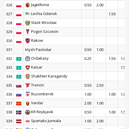
Jagiellonia
326
0.50
2.00
Lechia Gdansk
327
1.50
Slask Wroclaw
328
Pogon Szczecin
329
Rakow
330
331
Irtysh Pavlodar
0.50
1.00
Ordabasy
332
0.25
1.50
1.00
Kaisar
333
1.50
Shakhter Karagandy
334
Trencin
335
0.50
2.50
Ruzomberok
336
1.00
1.00
1.00
Vardar
337
2.00
1.00
KR Reykjavik
338
0.50
1.00
1.50
Spartaks Jurmala
339
1.00
2.00